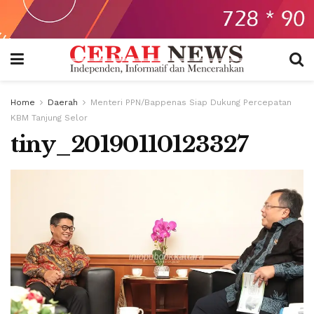
Home
Daerah
Menteri PPN/Bappenas Siap Dukung Percepatan
KBM Tanjung Selor
tiny_20190110123327