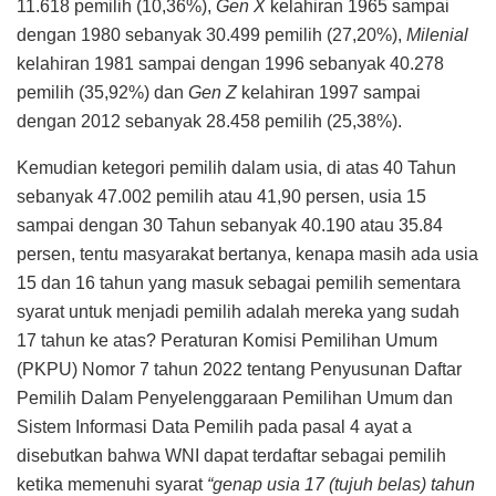
11.618 pemilih (10,36%),
Gen X
kelahiran 1965 sampai
dengan 1980 sebanyak 30.499 pemilih (27,20%),
Milenial
kelahiran 1981 sampai dengan 1996 sebanyak 40.278
pemilih (35,92%) dan
Gen Z
kelahiran 1997 sampai
dengan 2012 sebanyak 28.458 pemilih (25,38%).
Kemudian ketegori pemilih dalam usia, di atas 40 Tahun
sebanyak 47.002 pemilih atau 41,90 persen, usia 15
sampai dengan 30 Tahun sebanyak 40.190 atau 35.84
persen, tentu masyarakat bertanya, kenapa masih ada usia
15 dan 16 tahun yang masuk sebagai pemilih sementara
syarat untuk menjadi pemilih adalah mereka yang sudah
17 tahun ke atas? Peraturan Komisi Pemilihan Umum
(PKPU) Nomor 7 tahun 2022 tentang Penyusunan Daftar
Pemilih Dalam Penyelenggaraan Pemilihan Umum dan
Sistem Informasi Data Pemilih pada pasal 4 ayat a
disebutkan bahwa WNI dapat terdaftar sebagai pemilih
ketika memenuhi syarat
“genap usia 17 (tujuh belas) tahun