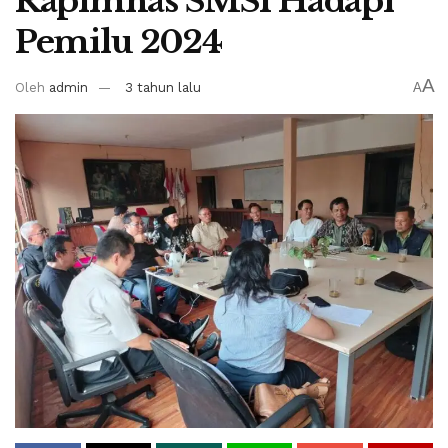
Rapimnas SMSI Hadapi
Pemilu 2024
A
Oleh
admin
3 tahun lalu
A