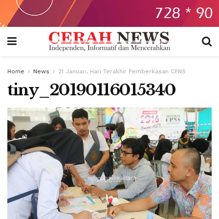
Home
News
21 Januari, Hari Terakhir Pemberkasan CPNS
tiny_20190116015340