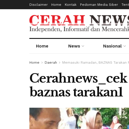
Disclaimer
Home
Kontak
Pedoman Media Siber
Ten
Home
News
Nasional
Home
Daerah
Memasuki Ramadan, BAZNAS Tarakan P
Cerahnews_cek 
baznas tarakan1