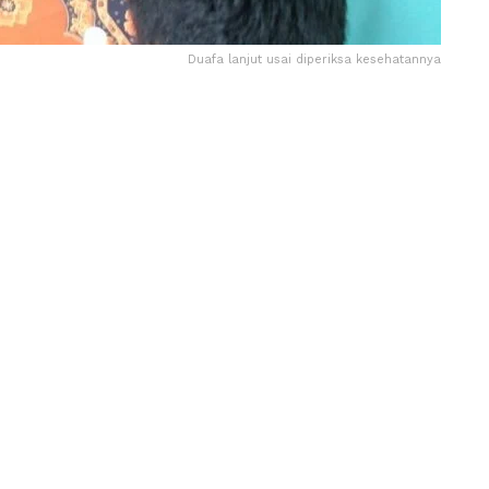
Duafa lanjut usai diperiksa kesehatannya