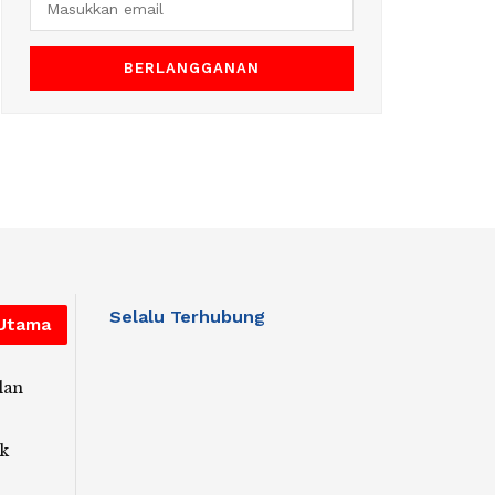
Selalu Terhubung
 Utama
lan
k