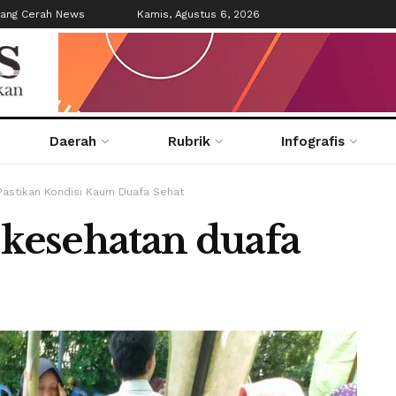
tang Cerah News
Kamis, Agustus 6, 2026
Daerah
Rubrik
Infografis
astikan Kondisi Kaum Duafa Sehat
kesehatan duafa