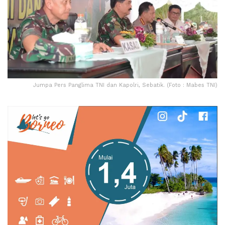
Jumpa Pers Panglima TNI dan Kapolri, Sebatik. (Foto : Mabes TNI)