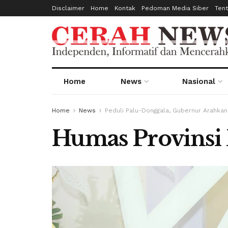
Disclaimer
Home
Kontak
Pedoman Media Siber
Ten
Home
News
Nasional
Home
News
Peduli Palu-Donggala, Gubernur Arahka
Humas Provinsi 