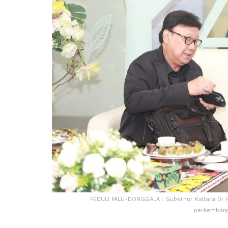
PEDULI PALU-DONGGALA : Gubernur Kaltara Dr H
perkembanga