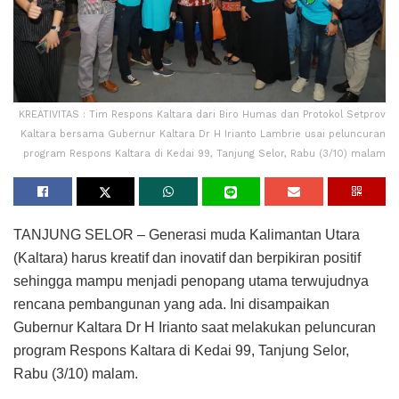
KREATIVITAS : Tim Respons Kaltara dari Biro Humas dan Protokol Setprov
Kaltara bersama Gubernur Kaltara Dr H Irianto Lambrie usai peluncuran
program Respons Kaltara di Kedai 99, Tanjung Selor, Rabu (3/10) malam
TANJUNG SELOR – Generasi muda Kalimantan Utara
(Kaltara) harus kreatif dan inovatif dan berpikiran positif
sehingga mampu menjadi penopang utama terwujudnya
rencana pembangunan yang ada. Ini disampaikan
Gubernur Kaltara Dr H Irianto saat melakukan peluncuran
program Respons Kaltara di Kedai 99, Tanjung Selor,
Rabu (3/10) malam.