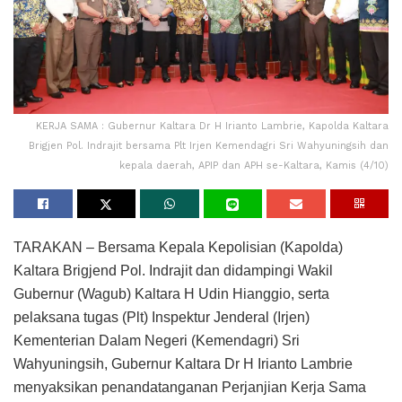
KERJA SAMA : Gubernur Kaltara Dr H Irianto Lambrie, Kapolda Kaltara
Brigjen Pol. Indrajit bersama Plt Irjen Kemendagri Sri Wahyuningsih dan
kepala daerah, APIP dan APH se-Kaltara, Kamis (4/10)
TARAKAN – Bersama Kepala Kepolisian (Kapolda)
Kaltara Brigjend Pol. Indrajit dan didampingi Wakil
Gubernur (Wagub) Kaltara H Udin Hianggio, serta
pelaksana tugas (Plt) Inspektur Jenderal (Irjen)
Kementerian Dalam Negeri (Kemendagri) Sri
Wahyuningsih, Gubernur Kaltara Dr H Irianto Lambrie
menyaksikan penandatanganan Perjanjian Kerja Sama