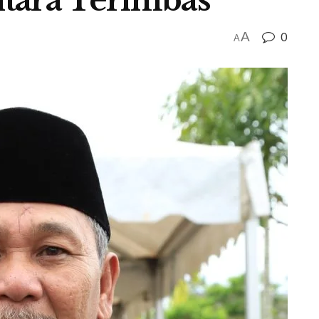
A
0
i
A