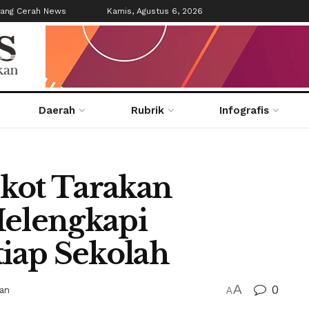
tang Cerah News
Kamis, Agustus 6, 2026
Daerah
Rubrik
Infografis
kot Tarakan
elengkapi
tiap Sekolah
A
0
kan
A