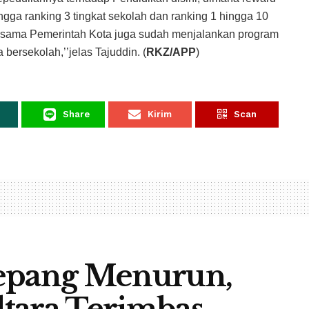
ingga ranking 3 tingkat sekolah dan ranking 1 hingga 10
a Bersama Pemerintah Kota juga sudah menjalankan program
 bersekolah,’’jelas Tajuddin. (
RKZ/APP
)
Share
Kirim
Scan
Jepang Menurun,
tara Terimbas