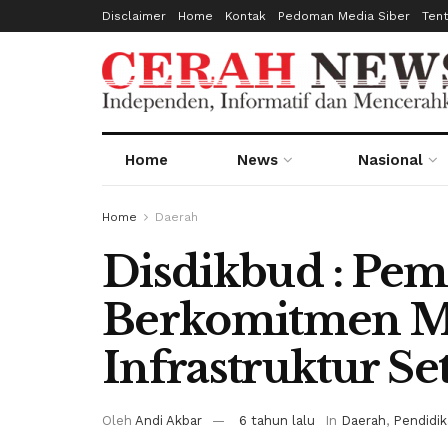
Disclaimer
Home
Kontak
Pedoman Media Siber
Ten
Home
News
Nasional
Home
Daerah
Disdikbud : Pem
Berkomitmen M
Infrastruktur Se
Oleh
Andi Akbar
6 tahun lalu
In
Daerah
,
Pendidi