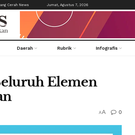
tang Cerah News
Jumat, Agustus 7, 2026
Daerah
Rubrik
Infografis
Seluruh Elemen
an
A
0
A