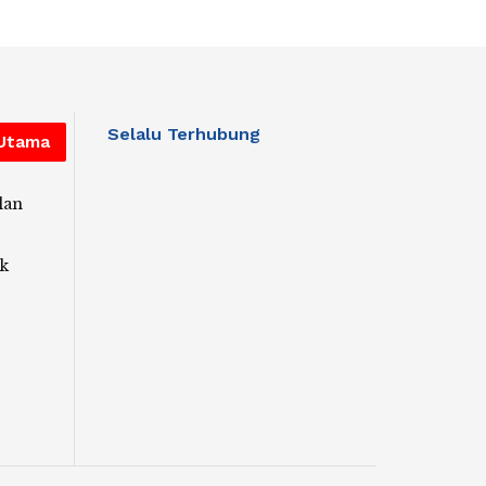
Selalu Terhubung
 Utama
lan
k