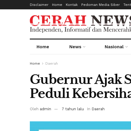
Disclaimer
Home
Kontak
Pedoman Media Siber
Ten
Home
News
Nasional
Home
Daerah
Gubernur Ajak 
Peduli Kebersih
Oleh
admin
7 tahun lalu
In
Daerah