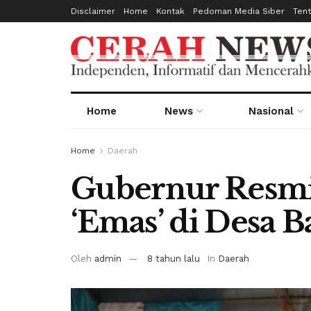
Disclaimer
Home
Kontak
Pedoman Media Siber
Ten
Home
News
Nasional
Home
Daerah
Gubernur Resm
‘Emas’ di Desa B
Oleh
admin
8 tahun lalu
In
Daerah