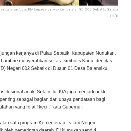
secara simbolis KIA kepada perwakilan pelajar SD 002 Sebatik, Selasa
(15/1)
ngan kerjanya di Pulau Sebatik, Kabupaten Nunukan,
o Lambrie menyerahkan secara simbolis Kartu Identitas
(SD) Negeri 002 Sebatik di Dusun 01 Desa Balansiku,
titusional anak. Selain itu, KIA juga menjadi bukti
penting sebagai bagian dari upaya pendataan bagi
ahan yang relatif kecil,” kata Gubernur.
salah satu program Kementerian Dalam Negeri
ik oleh pemerintah daerah. Di Nunukan sendiri,