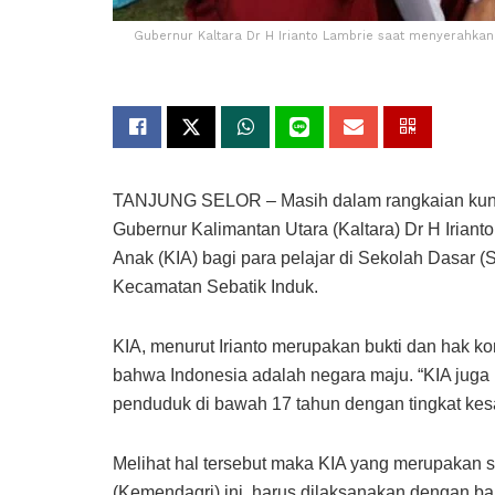
Gubernur Kaltara Dr H Irianto Lambrie saat menyerahkan 
TANJUNG SELOR – Masih dalam rangkaian kunju
Gubernur Kalimantan Utara (Kaltara) Dr H Iriant
Anak (KIA) bagi para pelajar di Sekolah Dasar 
Kecamatan Sebatik Induk.
KIA, menurut Irianto merupakan bukti dan hak kons
bahwa Indonesia adalah negara maju. “KIA juga 
penduduk di bawah 17 tahun dengan tingkat kesal
Melihat hal tersebut maka KIA yang merupakan 
(Kemendagri) ini, harus dilaksanakan dengan ba