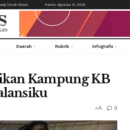
tang Cerah News
Kamis, Agustus 6, 2026
Daerah
Rubrik
Infografis
ikan Kampung KB
alansiku
A
0
A