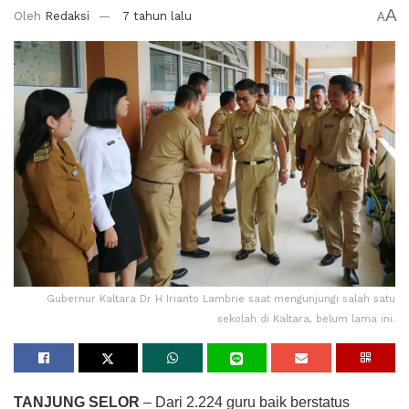
A
Oleh
Redaksi
7 tahun lalu
A
Gubernur Kaltara Dr H Irianto Lambrie saat mengunjungi salah satu
sekolah di Kaltara, belum lama ini.
TANJUNG SELOR
– Dari 2.224 guru baik berstatus