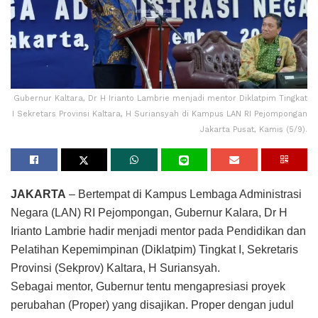
Gubernur Kaltara, Dr H Irianto Lambrie menjadi mentor Diklatpim Tingkat
I Sekretars Provinsi Kaltara, H Suriansyah di Kampus LAN RI Pejompongan
Jakarta Pusat, Kamis (5/9).
JAKARTA
– Bertempat di Kampus Lembaga Administrasi
Negara (LAN) RI Pejompongan, Gubernur Kalara, Dr H
Irianto Lambrie hadir menjadi mentor pada Pendidikan dan
Pelatihan Kepemimpinan (Diklatpim) Tingkat I, Sekretaris
Provinsi (Sekprov) Kaltara, H Suriansyah.
Sebagai mentor, Gubernur tentu mengapresiasi proyek
perubahan (Proper) yang disajikan. Proper dengan judul