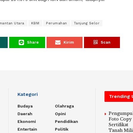
mantan Utara
KBM
Perumahan
Tanjung Selor
Share
Kirim
Scan
Kategori
Trending
Budaya
Olahraga
Pengumpu
Daerah
Opini
Foto Copy
Ekonomi
Pendidikan
Sertifikat
Entertain
Politik
Tanah Mili