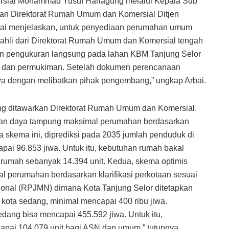
rsial Mohammad Yusuf Hariagung melalui Kepala Sub
han Direktorat Rumah Umum dan Komersial Ditjen
i menjelaskan, untuk penyediaan perumahan umum
m ahli dari Direktorat Rumah Umum dan Komersial tengah
n pengukuran langsung pada lahan KBM Tanjung Selor
 dan permukiman. Setelah dokumen perencanaan
ya dengan melibatkan pihak pengembang,” ungkap Arbai.
ng ditawarkan Direktorat Rumah Umum dan Komersial.
an daya tampung maksimal perumahan berdasarkan
 skema ini, diprediksi pada 2035 jumlah penduduk di
ai 96.853 jiwa. Untuk itu, kebutuhan rumah bakal
rumah sebanyak 14.394 unit. Kedua, skema optimis
perumahan berdasarkan klarifikasi perkotaan sesuai
al (RPJMN) dimana Kota Tanjung Selor ditetapkan
 kota sedang, minimal mencapai 400 ribu jiwa.
ang bisa mencapai 455.592 jiwa. Untuk itu,
pai 104.079 unit bagi ASN dan umum,” tutupnya.