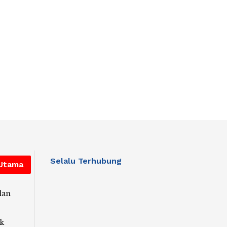
Selalu Terhubung
 Utama
lan
k