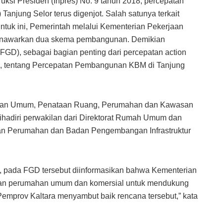
uksi Presiden (Inpres) No. 9 tahun 2018, percepatan
anjung Selor terus digenjot. Salah satunya terkait
tuk ini, Pemerintah melalui Kementerian Pekerjaan
nawarkan dua skema pembangunan. Demikian
(FGD), sebagai bagian penting dari percepatan action
018, tentang Percepatan Pembangunan KBM di Tanjung
rjaan Umum, Penataan Ruang, Perumahan dan Kawasan
ihadiri perwakilan dari Direktorat Rumah Umum dan
iaan Perumahan dan Badan Pengembangan Infrastruktur
e, pada FGD tersebut diinformasikan bahwa Kementerian
ian perumahan umum dan komersial untuk mendukung
mprov Kaltara menyambut baik rencana tersebut,” kata