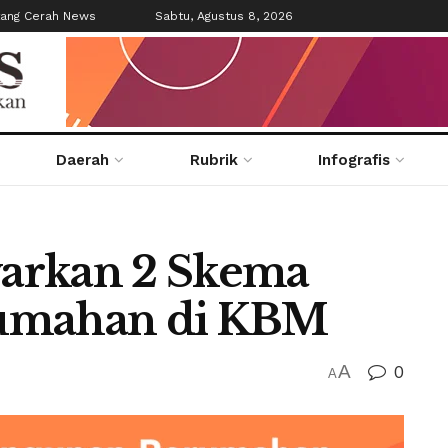
tang Cerah News
Sabtu, Agustus 8, 2026
Daerah
Rubrik
Infografis
arkan 2 Skema
rumahan di KBM
A
0
A