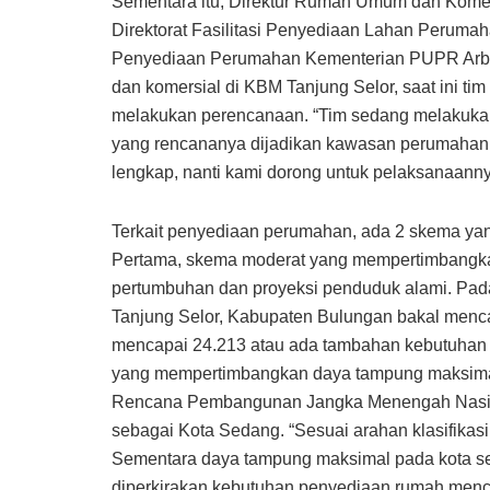
Sementara itu, Direktur Rumah Umum dan Kome
Direktorat Fasilitasi Penyediaan Lahan Peruma
Penyediaan Perumahan Kementerian PUPR Arba
dan komersial di KBM Tanjung Selor, saat ini ti
melakukan perencanaan. “Tim sedang melakuka
yang rencananya dijadikan kawasan perumahan
lengkap, nanti kami dorong untuk pelaksanaann
Terkait penyediaan perumahan, ada 2 skema ya
Pertama, skema moderat yang mempertimbangk
pertumbuhan dan proyeksi penduduk alami. Pada
Tanjung Selor, Kabupaten Bulungan bakal mencap
mencapai 24.213 atau ada tambahan kebutuhan 
yang mempertimbangkan daya tampung maksimal 
Rencana Pembangunan Jangka Menengah Nasion
sebagai Kota Sedang. “Sesuai arahan klasifikasi
Sementara daya tampung maksimal pada kota sed
diperkirakan kebutuhan penyediaan rumah menca