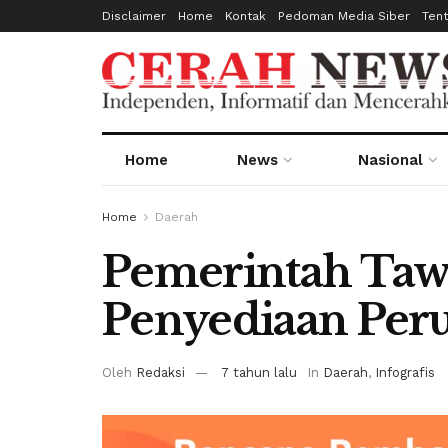
Disclaimer
Home
Kontak
Pedoman Media Siber
Ten
Home
News
Nasional
Home
Daerah
Pemerintah Taw
Penyediaan Pe
Oleh
Redaksi
7 tahun lalu
In
Daerah
,
Infografis