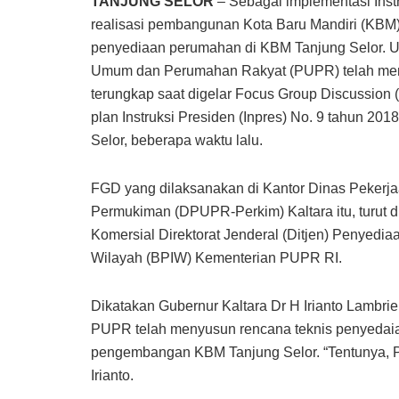
TANJUNG SELOR
– Sebagai implementasi Instr
realisasi pembangunan Kota Baru Mandiri (KBM) T
penyediaan perumahan di KBM Tanjung Selor. Un
Umum dan Perumahan Rakyat (PUPR) telah me
terungkap saat digelar Focus Group Discussion 
plan Instruksi Presiden (Inpres) No. 9 tahun 2
Selor, beberapa waktu lalu.
FGD yang dilaksanakan di Kantor Dinas Peke
Permukiman (DPUPR-Perkim) Kaltara itu, turut d
Komersial Direktorat Jenderal (Ditjen) Penyed
Wilayah (BPIW) Kementerian PUPR RI.
Dikatakan Gubernur Kaltara Dr H Irianto Lambri
PUPR telah menyusun rencana teknis penyeda
pengembangan KBM Tanjung Selor. “Tentunya, Pe
Irianto.