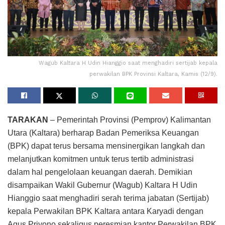
Wagub Kaltara H Udin Hianggio saat menghadiri sertijab kepala
perwakilan BPK Provinsi Kaltara, Kamis (12/9).
TARAKAN
– Pemerintah Provinsi (Pemprov) Kalimantan
Utara (Kaltara) berharap Badan Pemeriksa Keuangan
(BPK) dapat terus bersama mensinergikan langkah dan
melanjutkan komitmen untuk terus tertib administrasi
dalam hal pengelolaan keuangan daerah. Demikian
disampaikan Wakil Gubernur (Wagub) Kaltara H Udin
Hianggio saat menghadiri serah terima jabatan (Sertijab)
kepala Perwakilan BPK Kaltara antara Karyadi dengan
Agus Priyono sekaligus peresmian kantor Perwakilan BPK