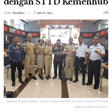
dengan STTD Kemenhub
A
Oleh
Redaksi
7 tahun lalu
A
Kepala Dishub Kaltara Taupan Madjid berfoto bersama siswa STTD asal
Kaltara, belum lama ini.