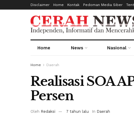
Disclaimer
Home
Kontak
Pedoman Media Siber
Ten
Home
News
Nasional
Home
Daerah
Realisasi SOA A
Persen
Oleh
Redaksi
7 tahun lalu
In
Daerah