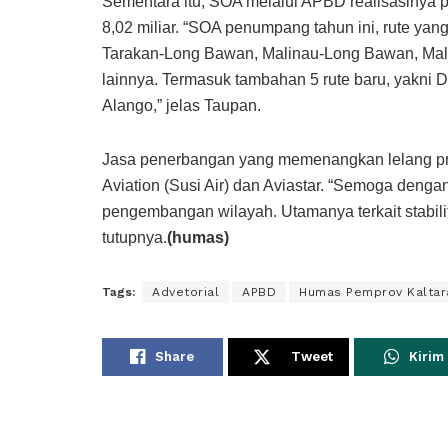
Sementara itu, SOA melalui APBD realisasinya p
8,02 miliar. “SOA penumpang tahun ini, rute yan
Tarakan-Long Bawan, Malinau-Long Bawan, Mal
lainnya. Termasuk tambahan 5 rute baru, yakni 
Alango,” jelas Taupan.
Jasa penerbangan yang memenangkan lelang pr
Aviation (Susi Air) dan Aviastar. “Semoga deng
pengembangan wilayah. Utamanya terkait stabil
tutupnya.
(humas)
Tags:
Advetorial
APBD
Humas Pemprov Kaltar
Share
Tweet
Kirim