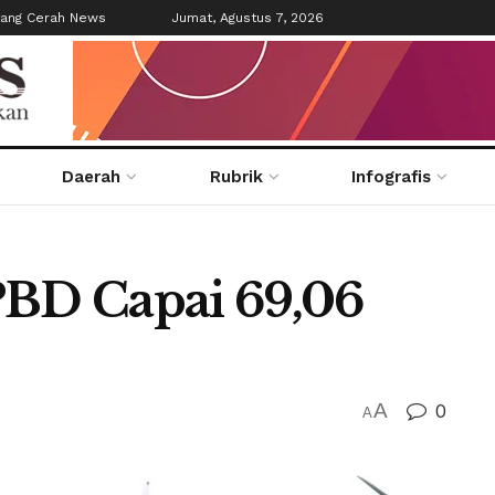
tang Cerah News
Jumat, Agustus 7, 2026
Daerah
Rubrik
Infografis
PBD Capai 69,06
A
0
A