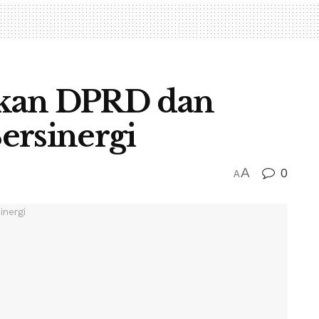
nkan DPRD dan
ersinergi
A
0
A