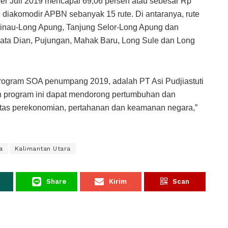
er Juli 2019 mencapai 69,06 persen atau sebesar Rp
g diakomodir APBN sebanyak 15 rute. Di antaranya, rute
inau-Long Apung, Tanjung Selor-Long Apung dan
Data Dian, Pujungan, Mahak Baru, Long Sule dan Long
ogram SOA penumpang 2019, adalah PT Asi Pudjiastuti
an program ini dapat mendorong pertumbuhan dan
itas perekonomian, pertahanan dan keamanan negara,”
a
Kalimantan Utara
Share
Kirim
Scan