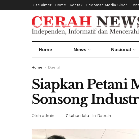
Disclaimer
Home
Kontak
Pedoman Media Siber
Ten
Home
News
Nasional
Home
Daerah
Siapkan Petani 
Sonsong Industr
Oleh
admin
7 tahun lalu
In
Daerah