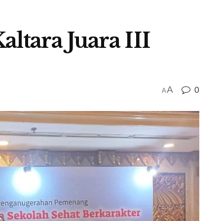
ltara Juara III
A
0
A