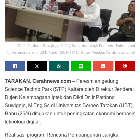
Dr. Ir Patdono Suwignjo, M.Eng.Sc di dampingi Prof. Adri Patton saat
konferensi pers di UBT, Rabu (25/9/2019). (foto; Rengga/Cerahnews.com)
TARAKAN, Cerahnews.com
– Peresmian gedung
Science Techno Park (STP) Kaltara oleh Direktur Jenderal
Ditjen Kelembagaan Iptek dan Dikti Dr. Ir Patdono
Suwignjo, M.Eng.Sc di Universitas Borneo Tarakan (UBT),
Rabu (25/9) ditujukan untuk peningkatan ekonomi berbasis
teknologi digital.
Realisasi program Rencana Pembangunan Jangka