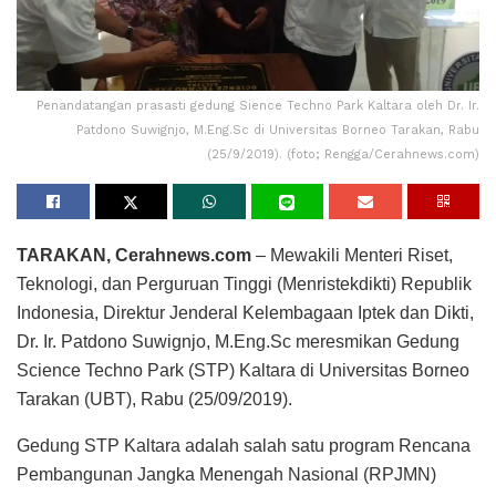
Penandatangan prasasti gedung Sience Techno Park Kaltara oleh Dr. Ir.
Patdono Suwignjo, M.Eng.Sc di Universitas Borneo Tarakan, Rabu
(25/9/2019). (foto; Rengga/Cerahnews.com)
TARAKAN, Cerahnews.com
– Mewakili Menteri Riset,
Teknologi, dan Perguruan Tinggi (Menristekdikti) Republik
Indonesia, Direktur Jenderal Kelembagaan Iptek dan Dikti,
Dr. Ir. Patdono Suwignjo, M.Eng.Sc meresmikan Gedung
Science Techno Park (STP) Kaltara di Universitas Borneo
Tarakan (UBT), Rabu (25/09/2019).
Gedung STP Kaltara adalah salah satu program Rencana
Pembangunan Jangka Menengah Nasional (RPJMN)