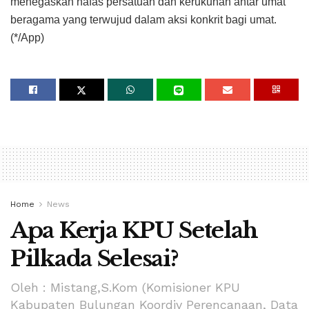
menegaskan nafas persatuan dan kerukunan antar umat
beragama yang terwujud dalam aksi konkrit bagi umat.
(*/App)
Home
News
Apa Kerja KPU Setelah
Pilkada Selesai?
Oleh : Mistang,S.Kom (Komisioner KPU
Kabupaten Bulungan Koordiv Perencanaan, Data