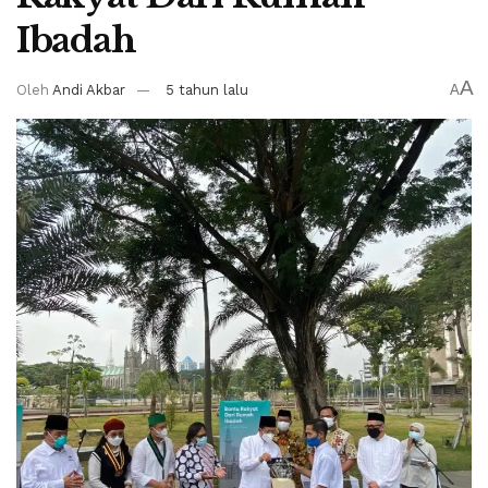
Ibadah
A
Oleh
Andi Akbar
5 tahun lalu
A