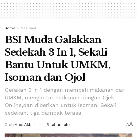
Home
Nasional
BSI Muda Galakkan
Sedekah 3 In 1, Sekali
Bantu Untuk UMKM,
Isoman dan Ojol
Gerakan 3 in 1 dengan membeli makanan dari
UMKM, mengantar makanan dengan Ojek
Online,dan diberikan untuk Isoman. Sekali
sedekah, tiga dampak terasa.
A
Oleh
Andi Akbar
5 tahun lalu
A