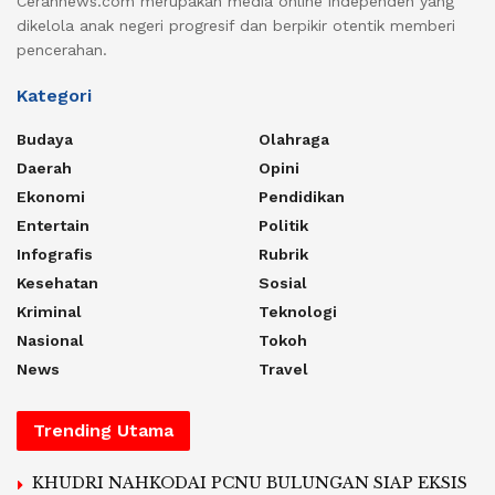
Cerahnews.com merupakan media online independen yang
dikelola anak negeri progresif dan berpikir otentik memberi
pencerahan.
Kategori
Budaya
Olahraga
Daerah
Opini
Ekonomi
Pendidikan
Entertain
Politik
Infografis
Rubrik
Kesehatan
Sosial
Kriminal
Teknologi
Nasional
Tokoh
News
Travel
Trending Utama
KHUDRI NAHKODAI PCNU BULUNGAN SIAP EKSIS