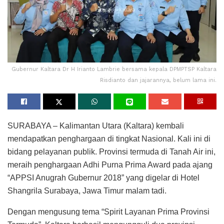
Gubernur Kaltara Dr H Irianto Lambrie bersama kepala DPMPTSP Kaltara
Risdianto dan jajarannya, belum lama ini.
SURABAYA – Kalimantan Utara (Kaltara) kembali
mendapatkan penghargaan di tingkat Nasional. Kali ini di
bidang pelayanan publik. Provinsi termuda di Tanah Air ini,
meraih penghargaan Adhi Purna Prima Award pada ajang
“APPSI Anugrah Gubernur 2018” yang digelar di Hotel
Shangrila Surabaya, Jawa Timur malam tadi.
Dengan mengusung tema “Spirit Layanan Prima Provinsi