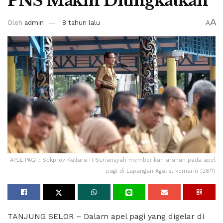
PNS Makin Ditingkatkan
A
Oleh
admin
8 tahun lalu
A
APEL PAGI : Sekprov Kaltara H Suriansyah memberikan arahan pada apel
pagi di Lapangan Agatis, kemarin (28/1)
TANJUNG SELOR – Dalam apel pagi yang digelar di