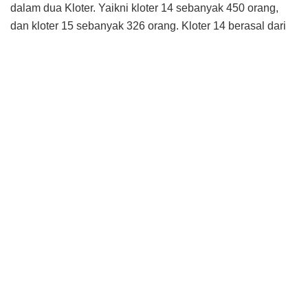
dalam dua Kloter. Yaikni kloter 14 sebanyak 450 orang,
dan kloter 15 sebanyak 326 orang. Kloter 14 berasal dari
Kabupaten Bulungan, Malinau, Tana Tidung dan Kota
Tarakan. Sementara, kloter 15 berasal dari Nunukan dan
sebagian Kota Tarakan.
Ada beberapa pesan disampaikan Gubernur saat melepas
secara simbolis para calon jemaah haji yang pada waktu
itu diwakili oleh CJH yang tergabung pada Kloter 14.
Pertama, dikatakan Irianto, para calon haji wajib untuk
bersyukur. “Kita wajib bersyukur, telah diberikan nikmat
sehat, keimanan dan nikmat kemurahan rejeki. Juga
bersyukur diberi kesempatan untuk beribadah haji. Karena
tidak semua orang berkesempatan bisa beribadah haji,”
kata Irianto.
Kedua, lanjutnya, perlu bagi para jemaah untuk membaca
berulang-ulang tata cara dalam rukun berhaji. Hal ini