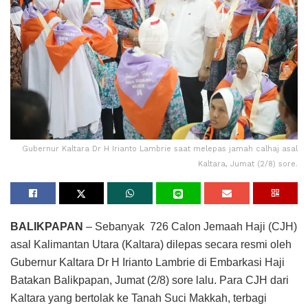
Gubernur Kaltara Dr H Irianto Lambrie saat melepas jamah calhaj asal
Kaltara, Jumat (2/8) sore.
BALIKPAPAN
– Sebanyak 726 Calon Jemaah Haji (CJH)
asal Kalimantan Utara (Kaltara) dilepas secara resmi oleh
Gubernur Kaltara Dr H Irianto Lambrie di Embarkasi Haji
Batakan Balikpapan, Jumat (2/8) sore lalu. Para CJH dari
Kaltara yang bertolak ke Tanah Suci Makkah, terbagi