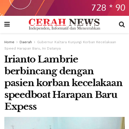
Home
Daerah
Gubernur Kaltara Kunjungi Korban Kecelakaan
Speed Harapan Baru, Ini Datanya
Irianto Lambrie
berbincang dengan
pasien korban kecelakaan
speedboat Harapan Baru
Expess