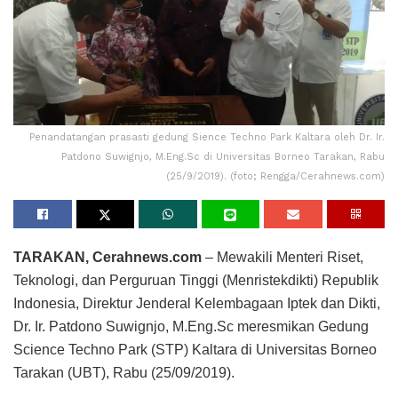
Penandatangan prasasti gedung Sience Techno Park Kaltara oleh Dr. Ir.
Patdono Suwignjo, M.Eng.Sc di Universitas Borneo Tarakan, Rabu
(25/9/2019). (foto; Rengga/Cerahnews.com)
TARAKAN, Cerahnews.com
– Mewakili Menteri Riset,
Teknologi, dan Perguruan Tinggi (Menristekdikti) Republik
Indonesia, Direktur Jenderal Kelembagaan Iptek dan Dikti,
Dr. Ir. Patdono Suwignjo, M.Eng.Sc meresmikan Gedung
Science Techno Park (STP) Kaltara di Universitas Borneo
Tarakan (UBT), Rabu (25/09/2019).