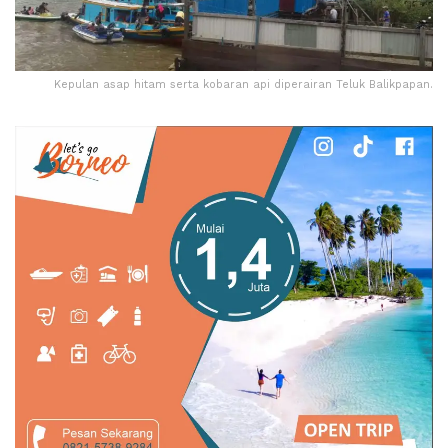
Kepulan asap hitam serta kobaran api diperairan Teluk Balikpapan.