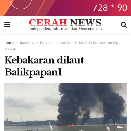
Home
Nasional
Pertamina Pastikan Tidak Ada Kebocoran Pipa
Minyak
Kebakaran dilaut
Balikpapan1