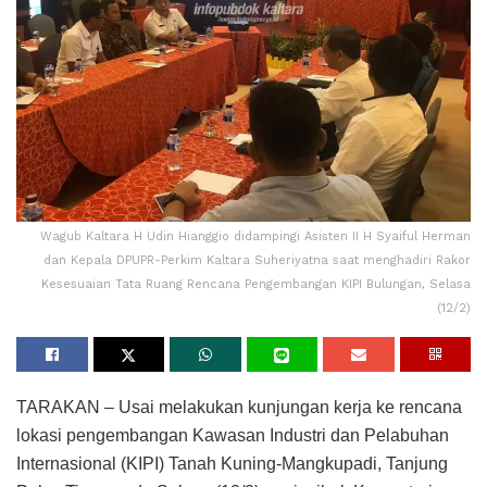
Wagub Kaltara H Udin Hianggio didampingi Asisten II H Syaiful Herman
dan Kepala DPUPR-Perkim Kaltara Suheriyatna saat menghadiri Rakor
Kesesuaian Tata Ruang Rencana Pengembangan KIPI Bulungan, Selasa
(12/2)
TARAKAN – Usai melakukan kunjungan kerja ke rencana
lokasi pengembangan Kawasan Industri dan Pelabuhan
Internasional (KIPI) Tanah Kuning-Mangkupadi, Tanjung