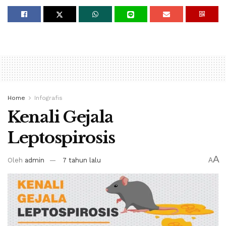
Home
Infografis
Kenali Gejala
Leptospirosis
A
Oleh
admin
7 tahun lalu
A