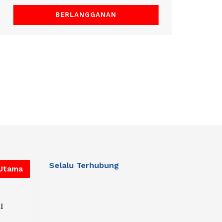
Selalu Terhubung
 Utama
I