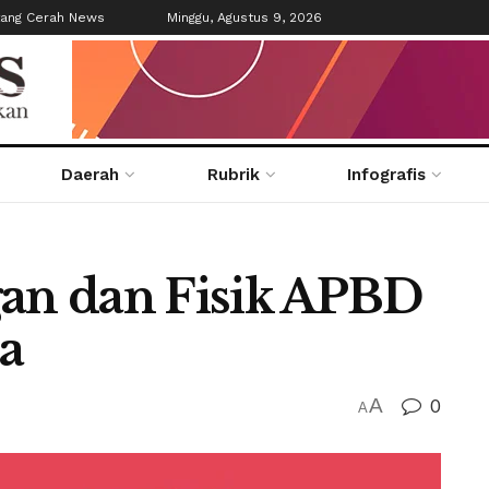
tang Cerah News
Minggu, Agustus 9, 2026
Daerah
Rubrik
Infografis
gan dan Fisik APBD
a
A
0
A