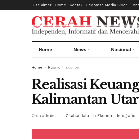
Disclaimer
Home
Kontak
Pedoman Media Siber
Ten
Home
News
Nasional
Home
Rubrik
Ekonomi
Realisasi Keuan
Kalimantan Utar
Oleh
admin
7 tahun lalu
In
Ekonomi
,
Infografis