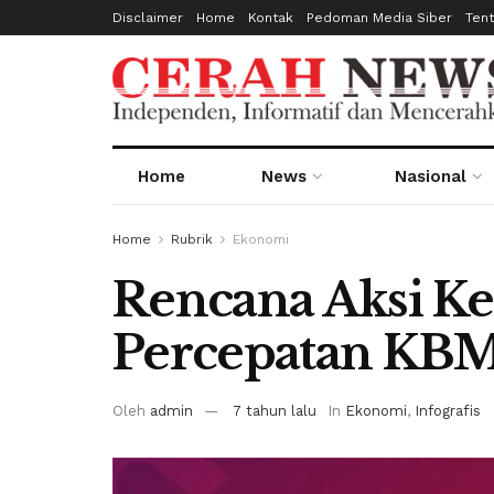
Disclaimer
Home
Kontak
Pedoman Media Siber
Ten
Home
News
Nasional
Home
Rubrik
Ekonomi
Rencana Aksi Ke
Percepatan KBM
Oleh
admin
7 tahun lalu
In
Ekonomi
,
Infografis