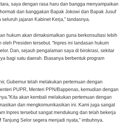
altara, saya dengan rasa haru dan bangga menyampaikan
a hormati dan banggakan Bapak Jokowi dan Bapak Jusuf
seluruh jajaran Kabinet Kerja,” tandasnya.
ndasan hukum akan dimaksimalkan guna berkonsultasi lebih
n oleh Presiden tersebut. “Inpres ini landasan hukum
r. Dan, sejauh pengalaman saya di birokrasi, sekitar
snya bagi satu daerah. Biasanya berbentuk program
akhir, Gubernur telah melakukan pertemuan dengan
n Menteri PUPR, Menteri PPN/Bappenas, kemudian dengan
nya.”Kita akan kembali melakukan pertemuan dengan
dinasikan dan mengkomunikasikan ini. Kami juga sangat
lam Inpres tersebut sangat mendukung dan telah bekerja
 Tanjung Selor segera menjadi nyata,” imbuhnya.