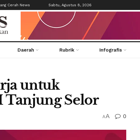
tang Cerah News
Sabtu, Agustus 8, 2026
Daerah
Rubrik
Infografis
rja untuk
 Tanjung Selor
A
0
A