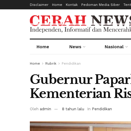
Disclaimer
Home
Kontak
Pedoman Media Siber
Ten
Home
News
Nasional
Home
Rubrik
Pendidikan
Gubernur Papar
Kementerian Ris
Oleh
admin
8 tahun lalu
In
Pendidikan