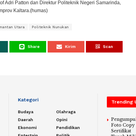
Adri Patton dan Direktur Politeknik Negeri Samarinda,
emprov Kaltara.(humas)
mantan Utara
Politeknik Nunukan
Share
Kirim
Scan
Kategori
Trending
Budaya
Olahraga
Pengumpu
Daerah
Opini
Foto Copy
Ekonomi
Pendidikan
Sertifikat
Entertain
Politik