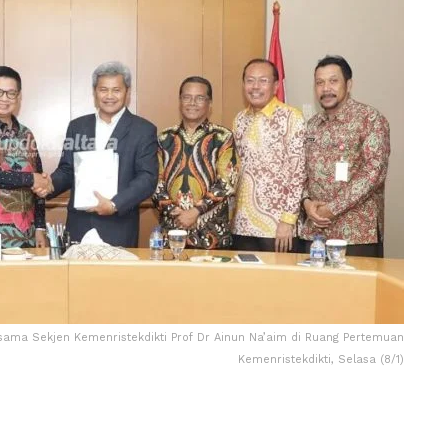
rsama Sekjen Kemenristekdikti Prof Dr Ainun Na’aim di Ruang Pertemuan
Kemenristekdikti, Selasa (8/1)