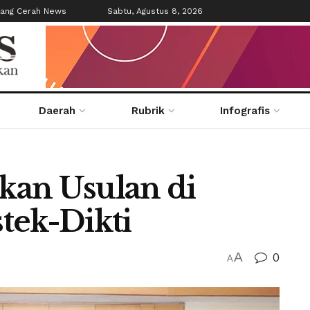
tang Cerah News
Sabtu, Agustus 8, 2026
Daerah
Rubrik
Infografis
kan Usulan di
tek-Dikti
A
0
A