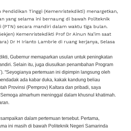
 Pendidikan Tinggi (Kemenristekdikti) menargetkan,
an yang selama ini bernaung di bawah Politeknik
 (PTN) secara mandiri dalam waktu tiga bulan.
ekjen) Kemenristekdikti Prof Dr Ainun Na’im saat
a) Dr H Irianto Lambrie di ruang kerjanya, Selasa
dikti, Gubernur memaparkan usulan untuk peningkatan
ndiri. Selain itu, juga diusulkan penambahan Program
T). “Seyogianya pertemuan ini dipimpin langsung oleh
mendadak ada kabar duka, kakak kandung beliau
ah Provinsi (Pemprov) Kaltara dan pribadi, saya
Semoga almarhum meninggal dalam khusnul khatimah.
aran.
disampaikan dalam pertemuan tersebut. Pertama,
ma ini masih di bawah Politeknik Negeri Samarinda