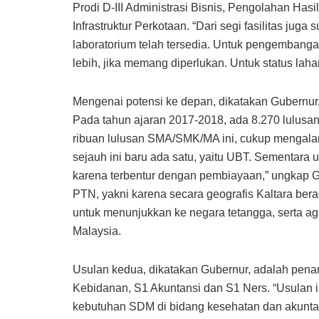
Prodi D-III Administrasi Bisnis, Pengolahan Hasil
Infrastruktur Perkotaan. “Dari segi fasilitas juga
laboratorium telah tersedia. Untuk pengembangan
lebih, jika memang diperlukan. Untuk status lahann
Mengenai potensi ke depan, dikatakan Gubernur
Pada tahun ajaran 2017-2018, ada 8.270 lulusan
ribuan lulusan SMA/SMK/MA ini, cukup mengalami
sejauh ini baru ada satu, yaitu UBT. Sementara 
karena terbentur dengan pembiayaan,” ungkap G
PTN, yakni karena secara geografis Kaltara ber
untuk menunjukkan ke negara tetangga, serta aga
Malaysia.
Usulan kedua, dikatakan Gubernur, adalah pena
Kebidanan, S1 Akuntansi dan S1 Ners. “Usulan 
kebutuhan SDM di bidang kesehatan dan akuntansi