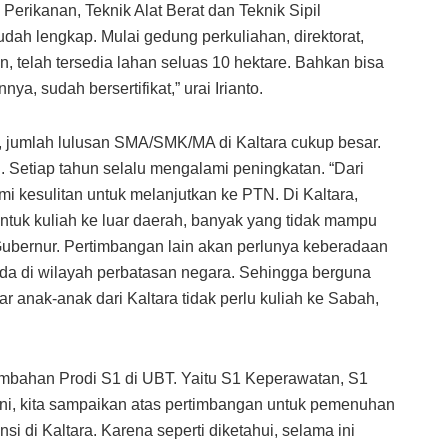
 Perikanan, Teknik Alat Berat dan Teknik Sipil
 sudah lengkap. Mulai gedung perkuliahan, direktorat,
, telah tersedia lahan seluas 10 hektare. Bahkan bisa
ya, sudah bersertifikat,” urai Irianto.
, jumlah lulusan SMA/SMK/MA di Kaltara cukup besar.
. Setiap tahun selalu mengalami peningkatan. “Dari
 kesulitan untuk melanjutkan ke PTN. Di Kaltara,
untuk kuliah ke luar daerah, banyak yang tidak mampu
ubernur. Pertimbangan lain akan perlunya keberadaan
ada di wilayah perbatasan negara. Sehingga berguna
r anak-anak dari Kaltara tidak perlu kuliah ke Sabah,
mbahan Prodi S1 di UBT. Yaitu S1 Keperawatan, S1
ini, kita sampaikan atas pertimbangan untuk pemenuhan
 di Kaltara. Karena seperti diketahui, selama ini