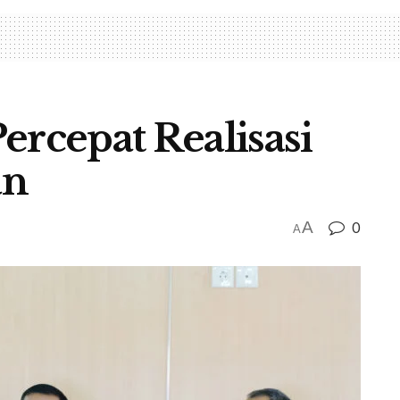
ercepat Realisasi
an
A
0
A