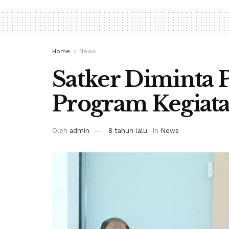
Home
News
Satker Diminta P
Program Kegiat
Oleh
admin
8 tahun lalu
In
News