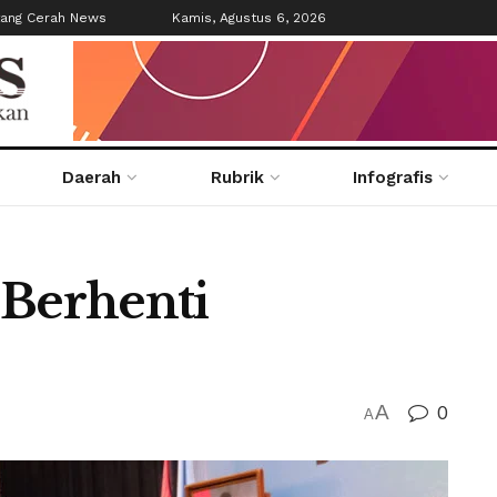
tang Cerah News
Kamis, Agustus 6, 2026
Daerah
Rubrik
Infografis
 Berhenti
A
0
A