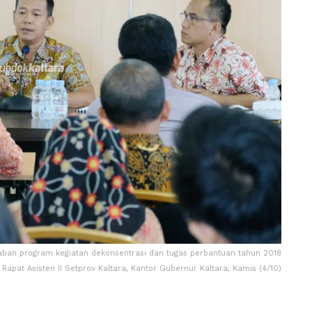
aban program kegiatan dekonsentrasi dan tugas perbantuan tahun 2018
 Rapat Asisten II Setprov Kaltara, Kantor Gubernur Kaltara, Kamis (4/10)