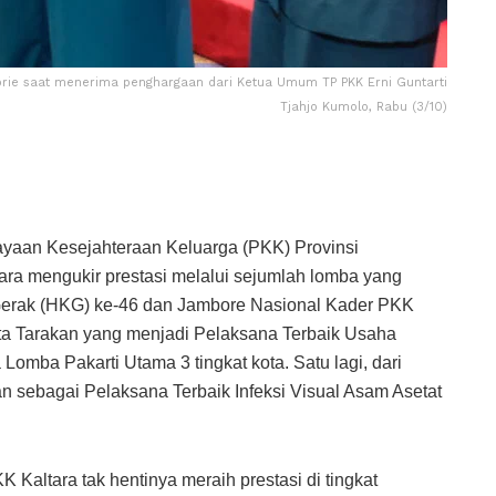
ambrie saat menerima penghargaan dari Ketua Umum TP PKK Erni Guntarti
Tjahjo Kumolo, Rabu (3/10)
yaan Kesejahteraan Keluarga (PKK) Provinsi
ltara mengukir prestasi melalui sejumlah lomba yang
 Gerak (HKG) ke-46 dan Jambore Nasional Kader PKK
Kota Tarakan yang menjadi Pelaksana Terbaik Usaha
mba Pakarti Utama 3 tingkat kota. Satu lagi, dari
sebagai Pelaksana Terbaik Infeksi Visual Asam Asetat
K Kaltara tak hentinya meraih prestasi di tingkat