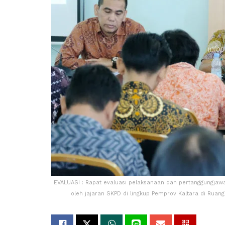
EVALUASI : Rapat evaluasi pelaksanaan dan pertanggungjaw
oleh jajaran SKPD di lingkup Pemprov Kaltara di Ruang