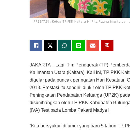
PRESTASI : Ketua TP PKK Kaltara Hj Rita Ratina Irianto L
JAKARTA – Lagi, Tim Penggerak (TP) Pemberda
Kalimantan Utara (Kaltara). Kali ini, TP PKK Ka
digelar pada puncak peringatan Hari Kesatuan
2018. Prestasi itu sendiri, diukir oleh TP PKK 
Peningkatan Pendapatan Keluarga (UP2K) pada Lo
disumbangkan oleh TP PKK Kabupaten Bulungan 
(IVA) Test pada Lomba Pakarti Madya I.
“Kita bersyukur, di umur yang baru 5 tahun TP PK