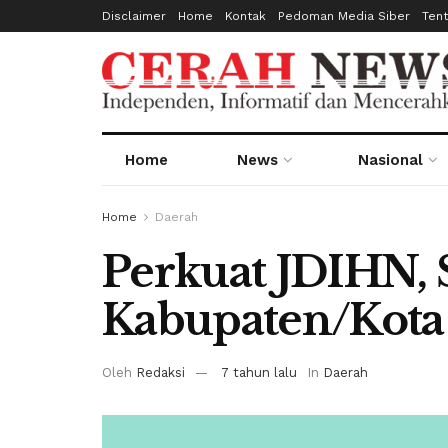
Disclaimer
Home
Kontak
Pedoman Media Siber
Ten
Home
News
Nasional
Home
Daerah
Perkuat JDIHN, 
Kabupaten/Kota 
Oleh
Redaksi
7 tahun lalu
In
Daerah