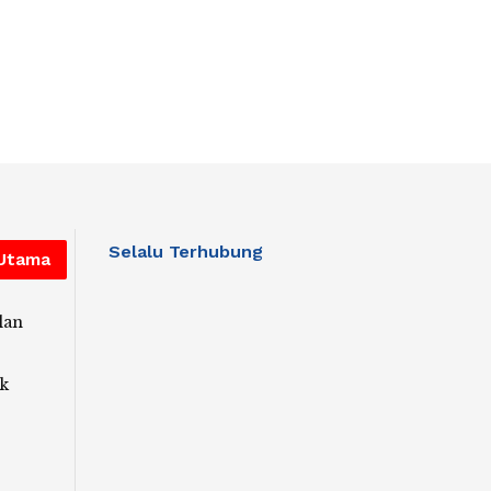
Selalu Terhubung
 Utama
lan
k