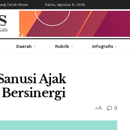
tang Cerah News
Sabtu, Agustus 8, 2026
Daerah
Rubrik
Infografis
Sanusi Ajak
Bersinergi
A
0
A