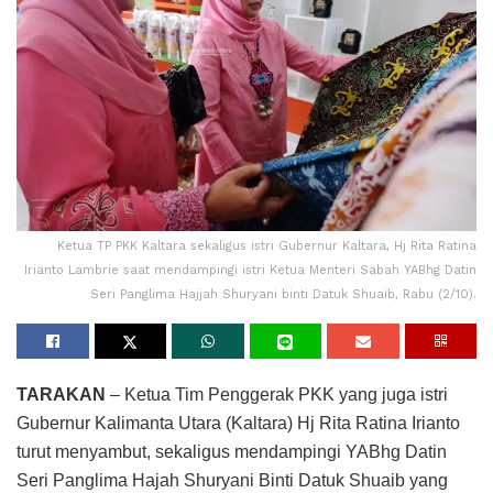
Ketua TP PKK Kaltara sekaligus istri Gubernur Kaltara, Hj Rita Ratina
Irianto Lambrie saat mendampingi istri Ketua Menteri Sabah YABhg Datin
Seri Panglima Hajjah Shuryani binti Datuk Shuaib, Rabu (2/10).
TARAKAN
– Ketua Tim Penggerak PKK yang juga istri
Gubernur Kalimanta Utara (Kaltara) Hj Rita Ratina Irianto
turut menyambut, sekaligus mendampingi YABhg Datin
Seri Panglima Hajah Shuryani Binti Datuk Shuaib yang