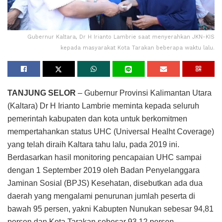
Gubernur Kaltara, Dr H Irianto Lambrie saat menyerahkan JKN-KIS
kepada masyarakat Kota Tarakan beberapa waktu lalu.
TANJUNG SELOR
– Gubernur Provinsi Kalimantan Utara
(Kaltara) Dr H Irianto Lambrie meminta kepada seluruh
pemerintah kabupaten dan kota untuk berkomitmen
mempertahankan status UHC (Universal Healht Coverage)
yang telah diraih Kaltara tahu lalu, pada 2019 ini.
Berdasarkan hasil monitoring pencapaian UHC sampai
dengan 1 September 2019 oleh Badan Penyelanggara
Jaminan Sosial (BPJS) Kesehatan, disebutkan ada dua
daerah yang mengalami penurunan jumlah peserta di
bawah 95 persen, yakni Kabupten Nunukan sebesar 94,81
persen dan Kota Tarakan sebesar 93,12 persen.