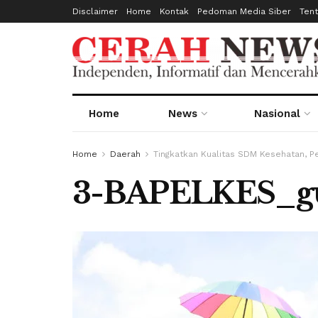
Disclaimer
Home
Kontak
Pedoman Media Siber
Ten
Home
News
Nasional
Home
Daerah
Tingkatkan Kualitas SDM Kesehatan, 
3-BAPELKES_gu