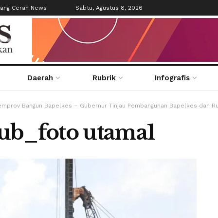
tang Cerah News
Sabtu, Agustus 8, 2026
Daerah
Rubrik
Infografis
Pemprov Bangun Bapelkes – Gubernur Tinjau Pembangunan Bapelkes dan R
b_foto utama1