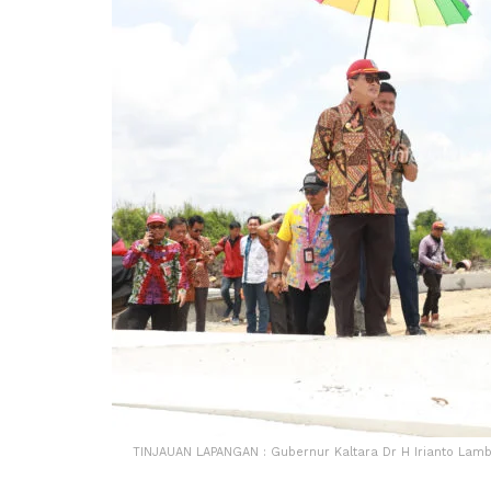
TINJAUAN LAPANGAN : Gubernur Kaltara Dr H Irianto Lamb