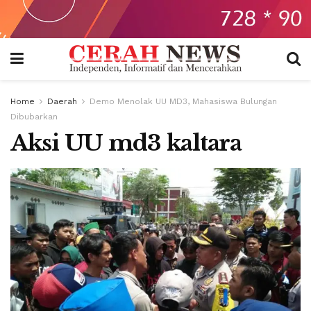
Home
Daerah
Demo Menolak UU MD3, Mahasiswa Bulungan
Dibubarkan
Aksi UU md3 kaltara