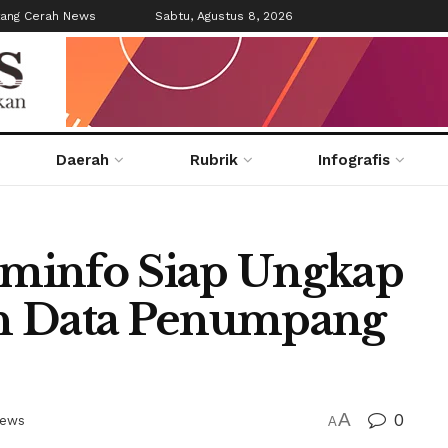
tang Cerah News
Sabtu, Agustus 8, 2026
Daerah
Rubrik
Infografis
minfo Siap Ungkap
n Data Penumpang
A
0
ews
A