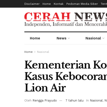
Disclaimer
Home
Kontak
Pedoman Media Siber
Ten
Home
News
Nasional
Home
Nasional
Kementerian Ko
Kasus Kebocora
Lion Air
Oleh
Rengga Prayudo
7 tahun lalu
In
Nasional
,
N