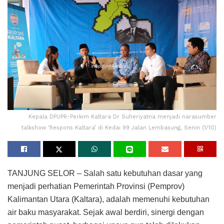
Kepala DPUPR-Perkim Kaltara Dr Suheriyatna menjadi narasumber
talkshow ‘Respons Kaltara’ di Kedai 99 Jalan Lembasung, Senin (1/10)
TANJUNG SELOR – Salah satu kebutuhan dasar yang
menjadi perhatian Pemerintah Provinsi (Pemprov)
Kalimantan Utara (Kaltara), adalah memenuhi kebutuhan
air baku masyarakat. Sejak awal berdiri, sinergi dengan