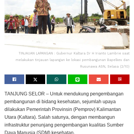
TINJAUAN LAPANGAN : Gubernur Kaltara Dr H Irianto Lambrie saat
melakukan tinjauan lapangan ke lokasi pembangunan Bapelkes dan
Rusunawa ASN, Selasa (2/10)
TANJUNG SELOR – Untuk mendukung pengembangan
pembangunan di bidang kesehatan, sejumlah upaya
dilakukan Pemerintah Provinsin (Pemprov) Kalimantan
Utara (Kaltara). Salah satunya, dengan membangun
infrastruktur penunjang pengembangan kualitas Sumber
Daya Manusia (SDM) kesehatan.