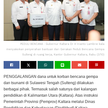
PEDULI BENCANA : Gubernur Kaltara Dr H Irianto Lambrie kala
menyaksikan penyerahan bantuan dari Gerakan Peduli Bencana Gempa
Sulteng di ruang kerja, Kantor Gubernur Kaltara, Rabu (3/10)
PENGGALANGAN dana untuk korban bencana gempa
dan tsunami di Sulawesi Tengah (Sulteng) dilakukan
berbagai pihak. Termasuk salah satunya dari kalangan
pendidikan di Kalimantan Utara (Kaltara). Atas instruksi
Pemerintah Provinsi (Pemprov) Kaltara melalui Dinas
Pendidikan dan Kebudayaan (Disdikbud) Kaltara