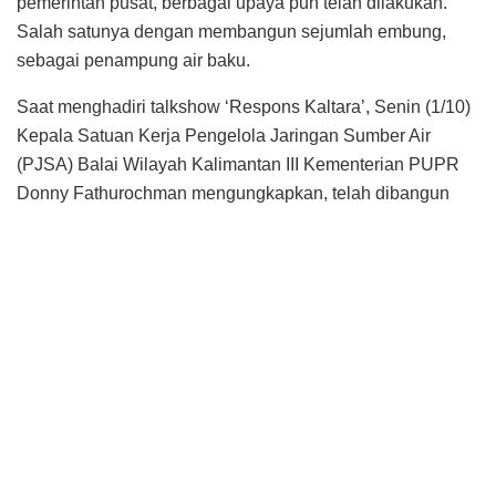
pemerintah pusat, berbagai upaya pun telah dilakukan.
Salah satunya dengan membangun sejumlah embung,
sebagai penampung air baku.
Saat menghadiri talkshow ‘Respons Kaltara’, Senin (1/10)
Kepala Satuan Kerja Pengelola Jaringan Sumber Air
(PJSA) Balai Wilayah Kalimantan III Kementerian PUPR
Donny Fathurochman mengungkapkan, telah dibangun
sejumlah embung di Kaltara.
Salah satunya, di Kota Tarakan yang tengah dibangun dua
embung baru oleh pemerintah. Yakni, Embung Rawasari
dan Embung Indulung. Dengan dana sharing antara
Anggaran Pendapatan dan Belanja Negara (APBN) dan
Anggaran Pendapatan dan Belanja Daerah (APBD),
pemerintah menargetkan pembangunan Embung
Rawasari rampung tahun ini. Sementara Embung Indulung
ditargetkan rampung 2020.